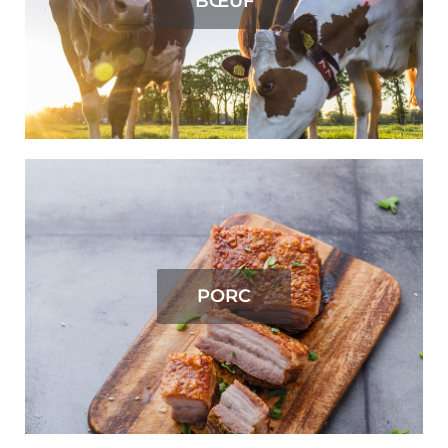
BŒUF
PORC