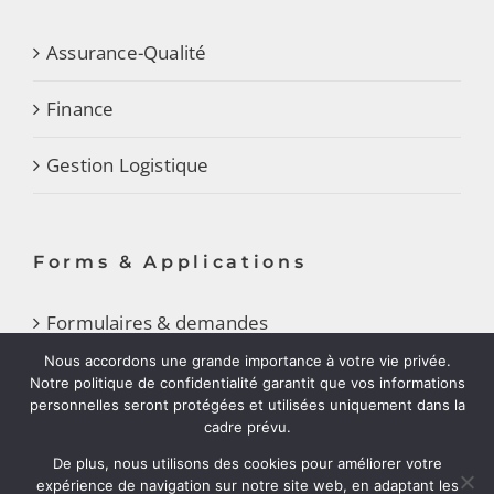
Assurance-Qualité
Finance
Gestion Logistique
Forms & Applications
Formulaires & demandes
Nous accordons une grande importance à votre vie privée.
Carrières
Notre politique de confidentialité garantit que vos informations
personnelles seront protégées et utilisées uniquement dans la
cadre prévu.
Politique de confidentialité
De plus, nous utilisons des cookies pour améliorer votre
expérience de navigation sur notre site web, en adaptant les